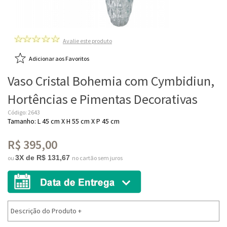
Avalie este produto
Adicionar aos Favoritos
Vaso Cristal Bohemia com Cymbidiun,
Hortências e Pimentas Decorativas
Código: 2643
Tamanho: L 45 cm X H 55 cm X P 45 cm
R$ 395,00
3X de R$ 131,67
ou
no cartão sem juros
Descrição do Produto
+