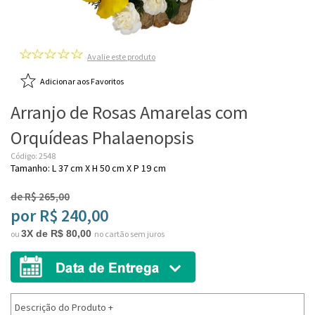
Avalie este produto
Adicionar aos Favoritos
Arranjo de Rosas Amarelas com
Orquídeas Phalaenopsis
Código: 2548
Tamanho: L 37 cm X H 50 cm X P 19 cm
de R$ 265,00
por R$ 240,00
3X de R$ 80,00
ou
no cartão sem juros
Descrição do Produto
+