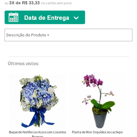
3X de R$ 33,33
ou
no cartão sem juros
Descrição do Produto
+
Últimos vistos:
Buque de Hortências Azuis com Lisiantos
Planta de Mini Orquídea no cachepo
Brancos