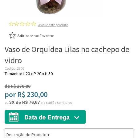
Avalie este produto
Adicionar aos Favoritos
Vaso de Orquidea Lilas no cachepo de
vidro
Código: 2705
Tamanho: L 20 x P 20 x H 50
de R$ 270,00
por R$ 230,00
3X de R$ 76,67
ou
no cartão sem juros
Descrição do Produto
+