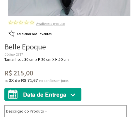
Avalie este produto
Adicionar aos Favoritos
Belle Epoque
Código: 2717
Tamanho: L 30 cm x P 26 cm X H 50 cm
R$ 215,00
3X de R$ 71,67
ou
no cartão sem juros
Descrição do Produto
+